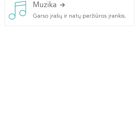
Muzika
Garso įrašų ir natų peržiūros įrankis.
Apie portalą
DUK
Užklausa
Pagalba
Privatumo politika
Kontaktai
Analitinė paieška