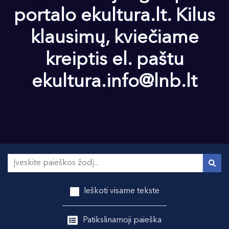
portalo ekultura.lt. Kilus
klausimų, kviečiame
kreiptis el. paštu
ekultura.info@lnb.lt
Ieškoti visame tekste
Patikslinamoji paieška