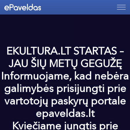
EKULTURA.LT STARTAS –
JAU ŠIŲ METŲ GEGUŽĘ
Informuojame, kad nebėra
galimybės prisijungti prie
vartotojų paskyrų portale
epaveldas.lt
Kviečiame jungtis prie