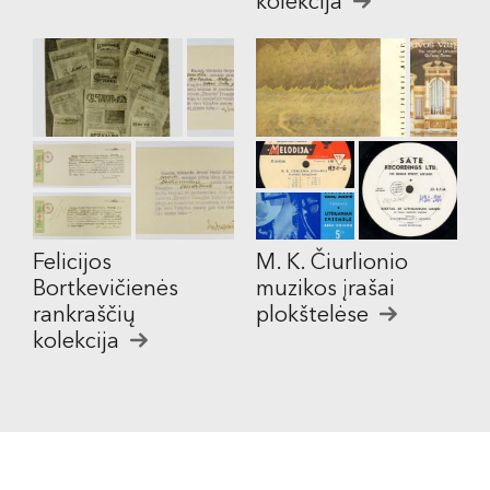
kolekcija
Felicijos
M. K. Čiurlionio
Bortkevičienės
muzikos įrašai
rankraščių
plokštelėse
kolekcija