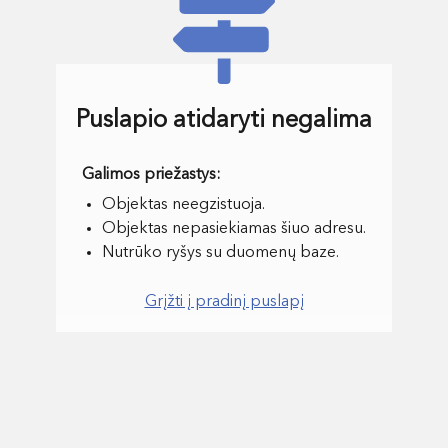
Puslapio atidaryti negalima
Objektas neegzistuoja.
Objektas nepasiekiamas šiuo adresu.
Nutrūko ryšys su duomenų baze.
Grįžti į pradinį puslapį