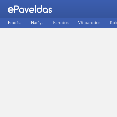
Pradžia
Naršyti
Parodos
VR parodos
Kol