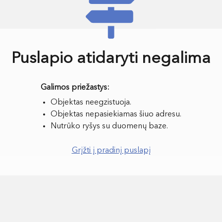
Puslapio atidaryti negalima
Objektas neegzistuoja.
Objektas nepasiekiamas šiuo adresu.
Nutrūko ryšys su duomenų baze.
Grįžti į pradinį puslapį