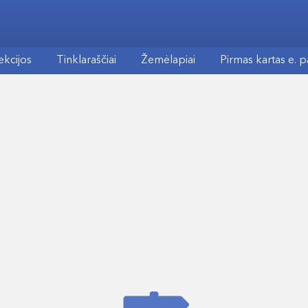
ekcijos
Tinklaraščiai
Žemėlapiai
Pirmas kartas e. 