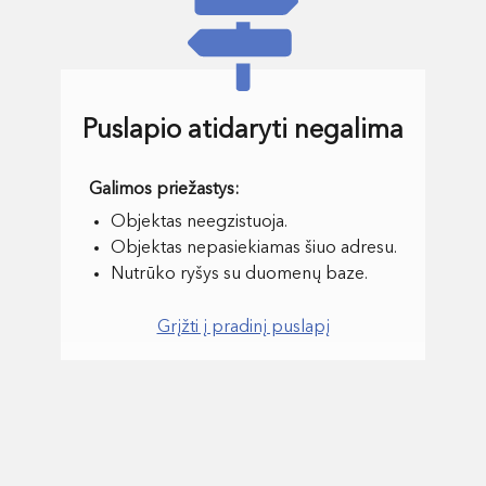
Puslapio atidaryti negalima
Objektas neegzistuoja.
Objektas nepasiekiamas šiuo adresu.
Nutrūko ryšys su duomenų baze.
Grįžti į pradinį puslapį