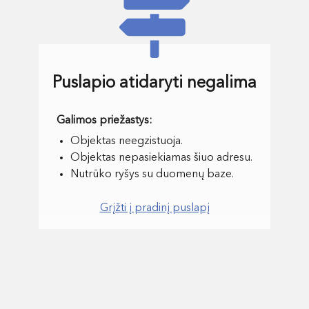
Puslapio atidaryti negalima
Objektas neegzistuoja.
Objektas nepasiekiamas šiuo adresu.
Nutrūko ryšys su duomenų baze.
Grįžti į pradinį puslapį