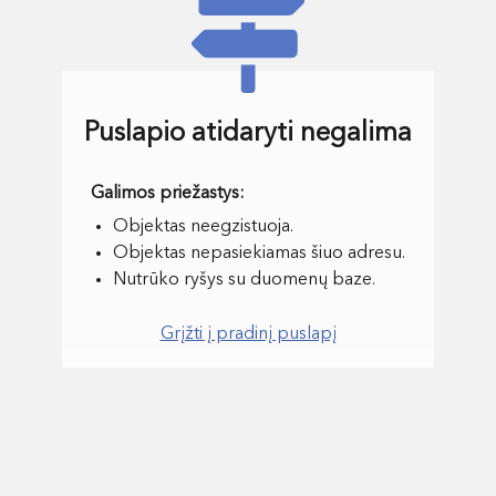
Puslapio atidaryti negalima
Objektas neegzistuoja.
Objektas nepasiekiamas šiuo adresu.
Nutrūko ryšys su duomenų baze.
Grįžti į pradinį puslapį