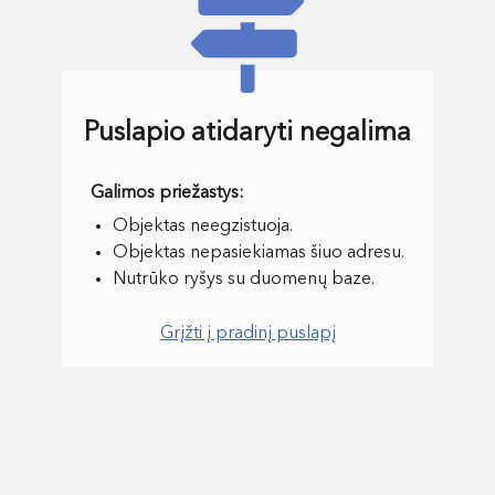
Puslapio atidaryti negalima
Objektas neegzistuoja.
Objektas nepasiekiamas šiuo adresu.
Nutrūko ryšys su duomenų baze.
Grįžti į pradinį puslapį