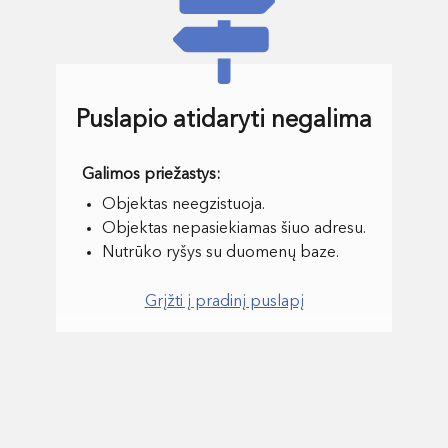
Puslapio atidaryti negalima
Objektas neegzistuoja.
Objektas nepasiekiamas šiuo adresu.
Nutrūko ryšys su duomenų baze.
Grįžti į pradinį puslapį