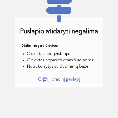
Puslapio atidaryti negalima
Objektas neegzistuoja.
Objektas nepasiekiamas šiuo adresu.
Nutrūko ryšys su duomenų baze.
Grįžti į pradinį puslapį