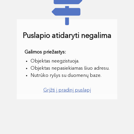
Puslapio atidaryti negalima
Objektas neegzistuoja.
Objektas nepasiekiamas šiuo adresu.
Nutrūko ryšys su duomenų baze.
Grįžti į pradinį puslapį