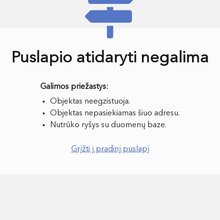
Puslapio atidaryti negalima
Objektas neegzistuoja.
Objektas nepasiekiamas šiuo adresu.
Nutrūko ryšys su duomenų baze.
Grįžti į pradinį puslapį