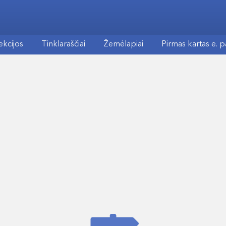
ekcijos
Tinklaraščiai
Žemėlapiai
Pirmas kartas e. 