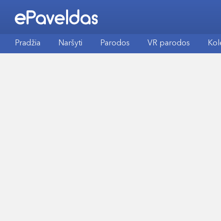
Pradžia
Naršyti
Parodos
VR parodos
Kol