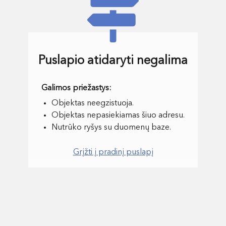
Puslapio atidaryti negalima
Objektas neegzistuoja.
Objektas nepasiekiamas šiuo adresu.
Nutrūko ryšys su duomenų baze.
Grįžti į pradinį puslapį