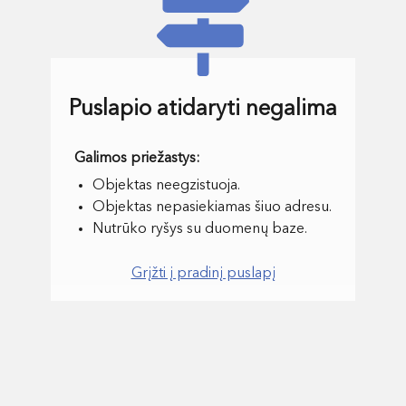
Puslapio atidaryti negalima
Objektas neegzistuoja.
Objektas nepasiekiamas šiuo adresu.
Nutrūko ryšys su duomenų baze.
Grįžti į pradinį puslapį