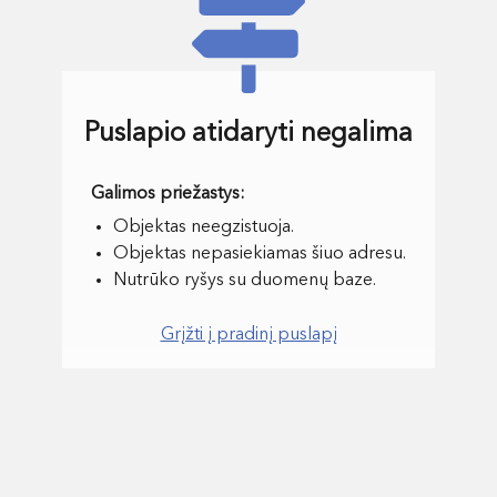
Puslapio atidaryti negalima
Objektas neegzistuoja.
Objektas nepasiekiamas šiuo adresu.
Nutrūko ryšys su duomenų baze.
Grįžti į pradinį puslapį