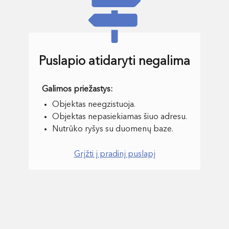
Puslapio atidaryti negalima
Objektas neegzistuoja.
Objektas nepasiekiamas šiuo adresu.
Nutrūko ryšys su duomenų baze.
Grįžti į pradinį puslapį