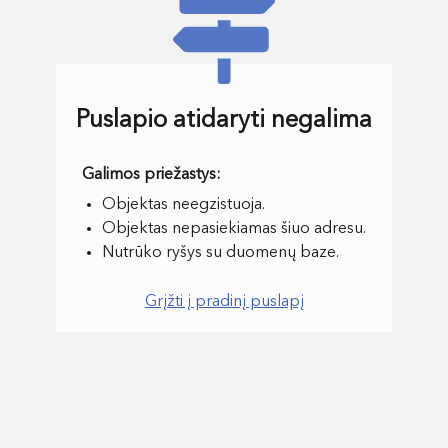
Puslapio atidaryti negalima
Objektas neegzistuoja.
Objektas nepasiekiamas šiuo adresu.
Nutrūko ryšys su duomenų baze.
Grįžti į pradinį puslapį