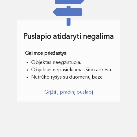
Puslapio atidaryti negalima
Objektas neegzistuoja.
Objektas nepasiekiamas šiuo adresu.
Nutrūko ryšys su duomenų baze.
Grįžti į pradinį puslapį