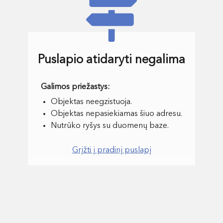
Puslapio atidaryti negalima
Objektas neegzistuoja.
Objektas nepasiekiamas šiuo adresu.
Nutrūko ryšys su duomenų baze.
Grįžti į pradinį puslapį