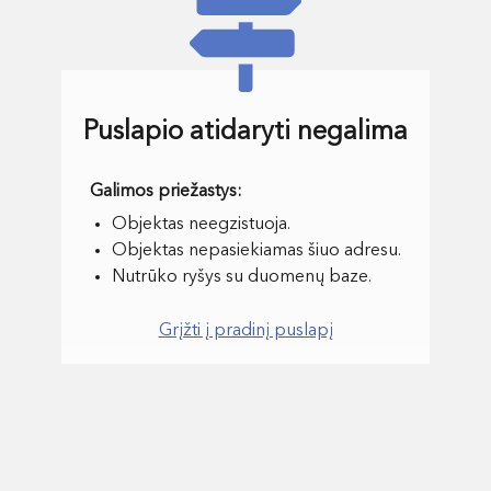
Puslapio atidaryti negalima
Objektas neegzistuoja.
Objektas nepasiekiamas šiuo adresu.
Nutrūko ryšys su duomenų baze.
Grįžti į pradinį puslapį