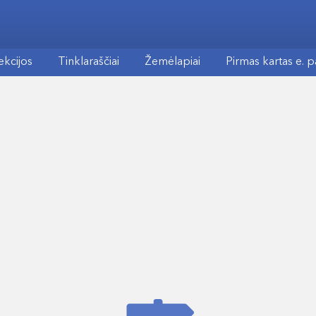
ekcijos
Tinklaraščiai
Žemėlapiai
Pirmas kartas e. 