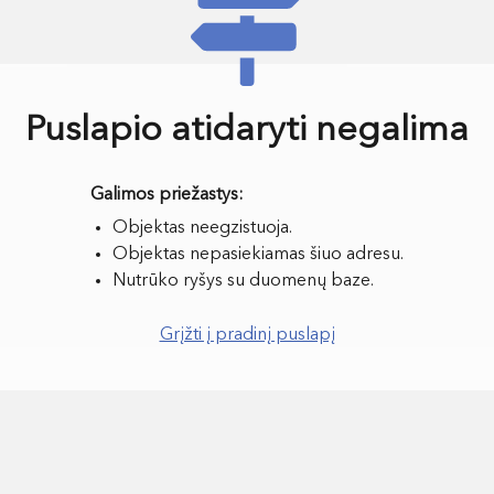
Puslapio atidaryti negalima
Objektas neegzistuoja.
Objektas nepasiekiamas šiuo adresu.
Nutrūko ryšys su duomenų baze.
Grįžti į pradinį puslapį