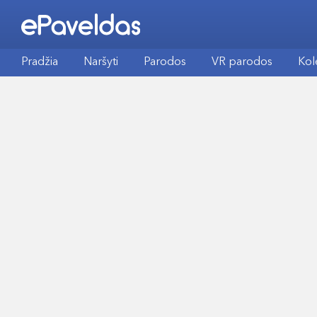
Pradžia
Naršyti
Parodos
VR parodos
Kol