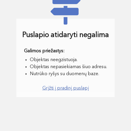
Puslapio atidaryti negalima
Objektas neegzistuoja.
Objektas nepasiekiamas šiuo adresu.
Nutrūko ryšys su duomenų baze.
Grįžti į pradinį puslapį