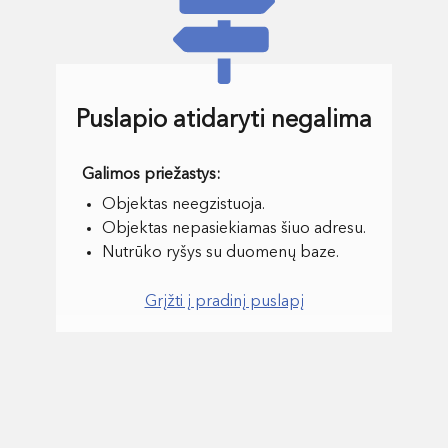
Puslapio atidaryti negalima
Objektas neegzistuoja.
Objektas nepasiekiamas šiuo adresu.
Nutrūko ryšys su duomenų baze.
Grįžti į pradinį puslapį