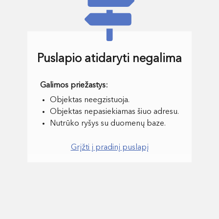
Puslapio atidaryti negalima
Objektas neegzistuoja.
Objektas nepasiekiamas šiuo adresu.
Nutrūko ryšys su duomenų baze.
Grįžti į pradinį puslapį