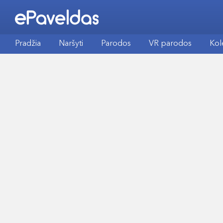
Pradžia
Naršyti
Parodos
VR parodos
Kol