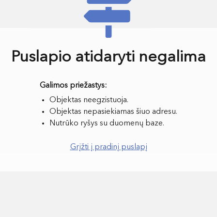
Puslapio atidaryti negalima
Objektas neegzistuoja.
Objektas nepasiekiamas šiuo adresu.
Nutrūko ryšys su duomenų baze.
Grįžti į pradinį puslapį