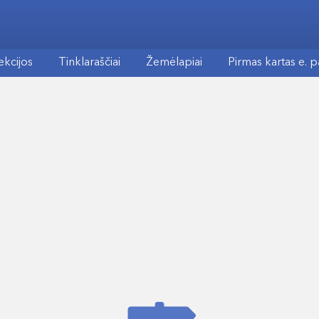
ekcijos
Tinklaraščiai
Žemėlapiai
Pirmas kartas e. 