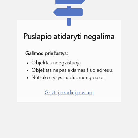
Puslapio atidaryti negalima
Objektas neegzistuoja.
Objektas nepasiekiamas šiuo adresu.
Nutrūko ryšys su duomenų baze.
Grįžti į pradinį puslapį