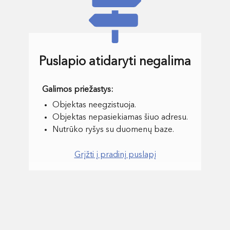
Puslapio atidaryti negalima
Objektas neegzistuoja.
Objektas nepasiekiamas šiuo adresu.
Nutrūko ryšys su duomenų baze.
Grįžti į pradinį puslapį