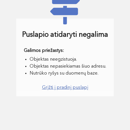
Puslapio atidaryti negalima
Objektas neegzistuoja.
Objektas nepasiekiamas šiuo adresu.
Nutrūko ryšys su duomenų baze.
Grįžti į pradinį puslapį