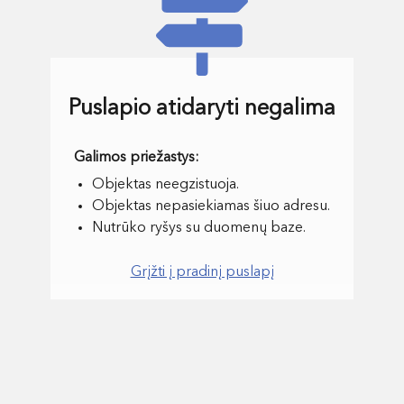
Puslapio atidaryti negalima
Objektas neegzistuoja.
Objektas nepasiekiamas šiuo adresu.
Nutrūko ryšys su duomenų baze.
Grįžti į pradinį puslapį