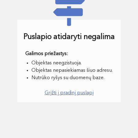
Puslapio atidaryti negalima
Objektas neegzistuoja.
Objektas nepasiekiamas šiuo adresu.
Nutrūko ryšys su duomenų baze.
Grįžti į pradinį puslapį