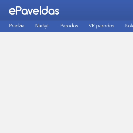
Pradžia
Naršyti
Parodos
VR parodos
Kol