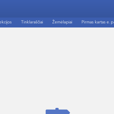
ekcijos
Tinklaraščiai
Žemėlapiai
Pirmas kartas e. 