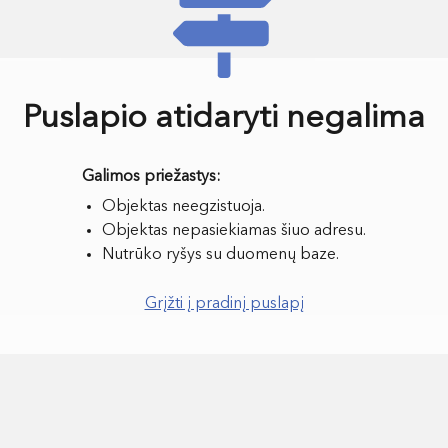
Puslapio atidaryti negalima
Objektas neegzistuoja.
Objektas nepasiekiamas šiuo adresu.
Nutrūko ryšys su duomenų baze.
Grįžti į pradinį puslapį