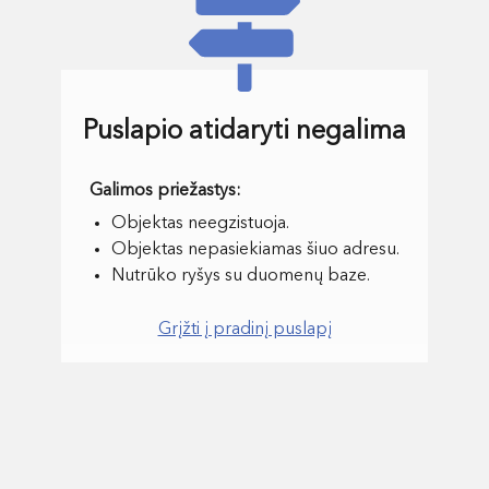
Puslapio atidaryti negalima
Objektas neegzistuoja.
Objektas nepasiekiamas šiuo adresu.
Nutrūko ryšys su duomenų baze.
Grįžti į pradinį puslapį