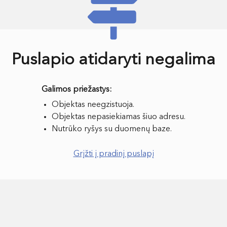
Puslapio atidaryti negalima
Objektas neegzistuoja.
Objektas nepasiekiamas šiuo adresu.
Nutrūko ryšys su duomenų baze.
Grįžti į pradinį puslapį