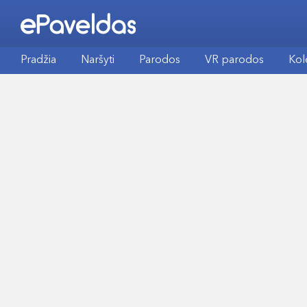
Pradžia
Naršyti
Parodos
VR parodos
Kol