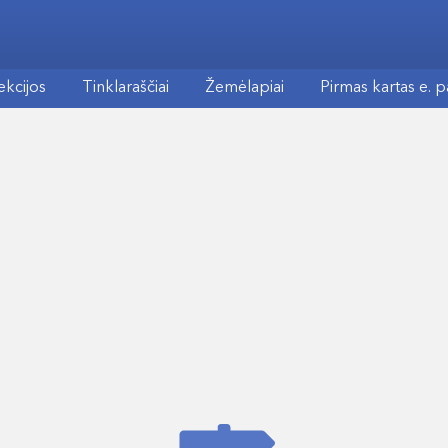
ekcijos
Tinklaraščiai
Žemėlapiai
Pirmas kartas e. 