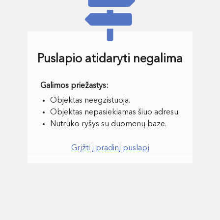
Puslapio atidaryti negalima
Objektas neegzistuoja.
Objektas nepasiekiamas šiuo adresu.
Nutrūko ryšys su duomenų baze.
Grįžti į pradinį puslapį