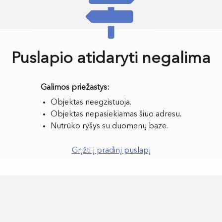
Puslapio atidaryti negalima
Objektas neegzistuoja.
Objektas nepasiekiamas šiuo adresu.
Nutrūko ryšys su duomenų baze.
Grįžti į pradinį puslapį