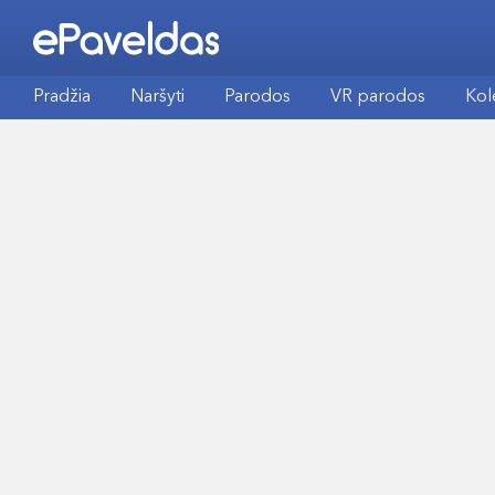
Pradžia
Naršyti
Parodos
VR parodos
Kol