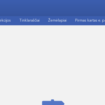
ekcijos
Tinklaraščiai
Žemėlapiai
Pirmas kartas e. 