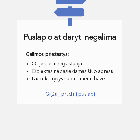
Puslapio atidaryti negalima
Objektas neegzistuoja.
Objektas nepasiekiamas šiuo adresu.
Nutrūko ryšys su duomenų baze.
Grįžti į pradinį puslapį