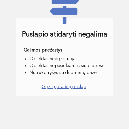
Puslapio atidaryti negalima
Objektas neegzistuoja.
Objektas nepasiekiamas šiuo adresu.
Nutrūko ryšys su duomenų baze.
Grįžti į pradinį puslapį