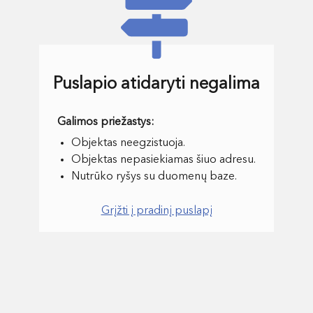
Puslapio atidaryti negalima
Objektas neegzistuoja.
Objektas nepasiekiamas šiuo adresu.
Nutrūko ryšys su duomenų baze.
Grįžti į pradinį puslapį