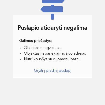
Puslapio atidaryti negalima
Objektas neegzistuoja.
Objektas nepasiekiamas šiuo adresu.
Nutrūko ryšys su duomenų baze.
Grįžti į pradinį puslapį