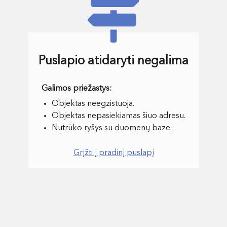
Puslapio atidaryti negalima
Objektas neegzistuoja.
Objektas nepasiekiamas šiuo adresu.
Nutrūko ryšys su duomenų baze.
Grįžti į pradinį puslapį