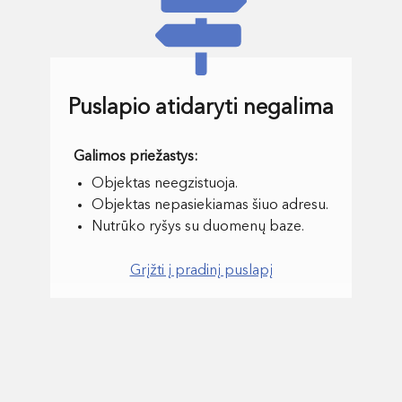
Puslapio atidaryti negalima
Objektas neegzistuoja.
Objektas nepasiekiamas šiuo adresu.
Nutrūko ryšys su duomenų baze.
Grįžti į pradinį puslapį