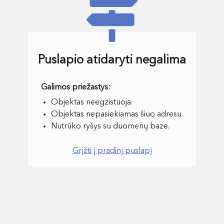
Puslapio atidaryti negalima
Objektas neegzistuoja.
Objektas nepasiekiamas šiuo adresu.
Nutrūko ryšys su duomenų baze.
Grįžti į pradinį puslapį