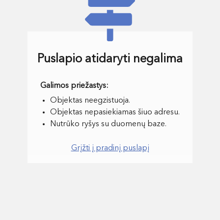
Puslapio atidaryti negalima
Objektas neegzistuoja.
Objektas nepasiekiamas šiuo adresu.
Nutrūko ryšys su duomenų baze.
Grįžti į pradinį puslapį