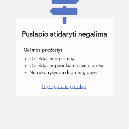
Puslapio atidaryti negalima
Objektas neegzistuoja.
Objektas nepasiekiamas šiuo adresu.
Nutrūko ryšys su duomenų baze.
Grįžti į pradinį puslapį