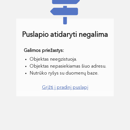
Puslapio atidaryti negalima
Objektas neegzistuoja.
Objektas nepasiekiamas šiuo adresu.
Nutrūko ryšys su duomenų baze.
Grįžti į pradinį puslapį