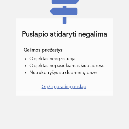
Puslapio atidaryti negalima
Objektas neegzistuoja.
Objektas nepasiekiamas šiuo adresu.
Nutrūko ryšys su duomenų baze.
Grįžti į pradinį puslapį