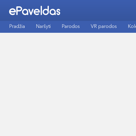
Pradžia
Naršyti
Parodos
VR parodos
Kol