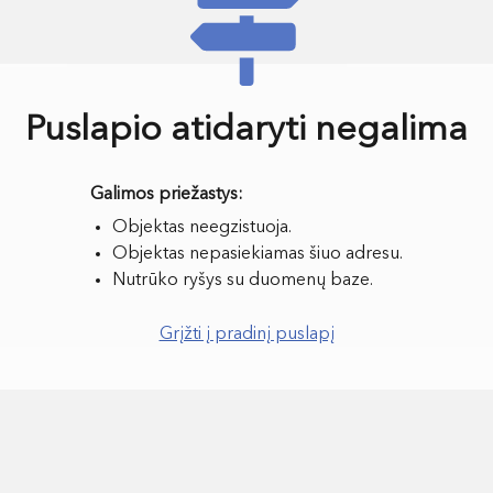
Puslapio atidaryti negalima
Objektas neegzistuoja.
Objektas nepasiekiamas šiuo adresu.
Nutrūko ryšys su duomenų baze.
Grįžti į pradinį puslapį