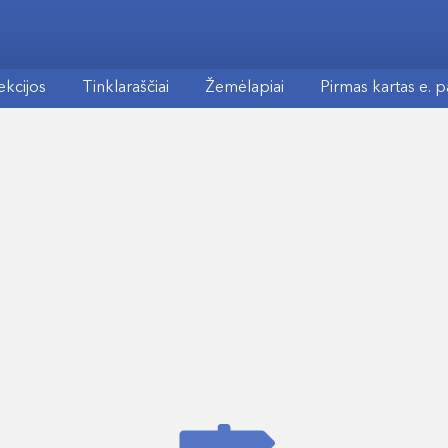
ekcijos
Tinklaraščiai
Žemėlapiai
Pirmas kartas e. 