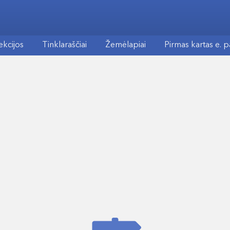
ekcijos
Tinklaraščiai
Žemėlapiai
Pirmas kartas e. 