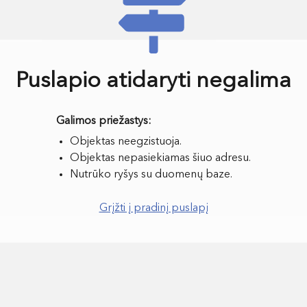
Puslapio atidaryti negalima
Objektas neegzistuoja.
Objektas nepasiekiamas šiuo adresu.
Nutrūko ryšys su duomenų baze.
Grįžti į pradinį puslapį