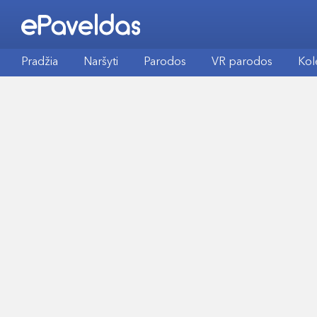
Pradžia
Naršyti
Parodos
VR parodos
Kol