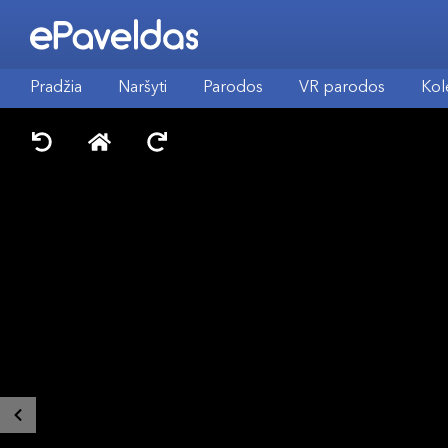
Pradžia
Naršyti
Parodos
VR parodos
Kol