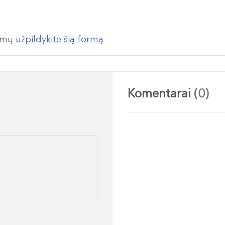
lumų
užpildykite šią formą
Komentarai
(0)