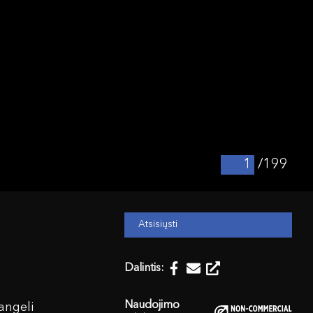
/199
Atsisiųsti
Dalintis:
Naudojimo
angeli