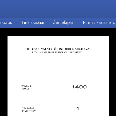
ekcijos
Tinklaraščiai
Žemėlapiai
Pirmas kartas e. 