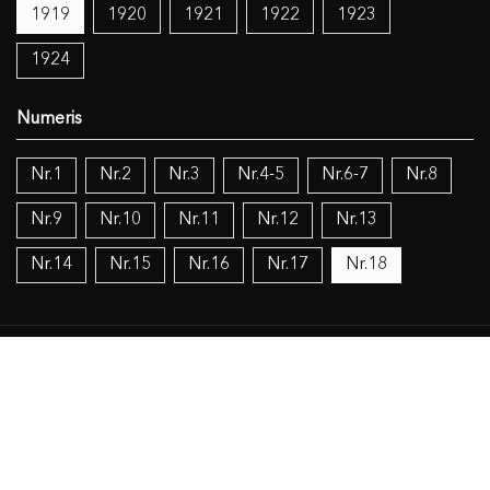
1919
1920
1921
1922
1923
1924
Nr.1
Nr.2
Nr.3
Nr.4-5
Nr.6-7
Nr.8
Nr.9
Nr.10
Nr.11
Nr.12
Nr.13
Nr.14
Nr.15
Nr.16
Nr.17
Nr.18
Temos:
Katalikų Bažnyčia
Žemaičių vyskupija
Judaizmas
Islamas