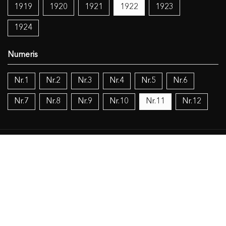
1919
1920
1921
1922
1923
1924
Nr.1
Nr.2
Nr.3
Nr.4
Nr.5
Nr.6
Nr.7
Nr.8
Nr.9
Nr.10
Nr.11
Nr.12
Temos:
Katalikų Bažnyčia
Žemaičių vyskupija
Judaizmas
Islamas
Objekto duomenys